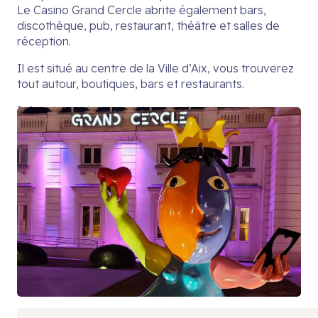
Le Casino Grand Cercle abrite également bars,
discothèque, pub, restaurant, théâtre et salles de
réception.
Il est situé au centre de la Ville d’Aix, vous trouverez
tout autour, boutiques, bars et restaurants.
Infos :
https://www.casinograndcercle.com/