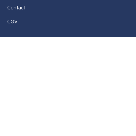
Contact
CGV
45 boulevard jean Charcot 73100 TRESSERVE
(+33) 6 51 20 64 48
alice.havana73@gmail.com
© tria-design
|
Privacy Policy