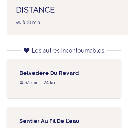
DISTANCE
🚲 à 10 min
Les autres incontournables
Belvedère Du Revard
🚘 33 min – 24 km
Sentier Au Fil De L’eau